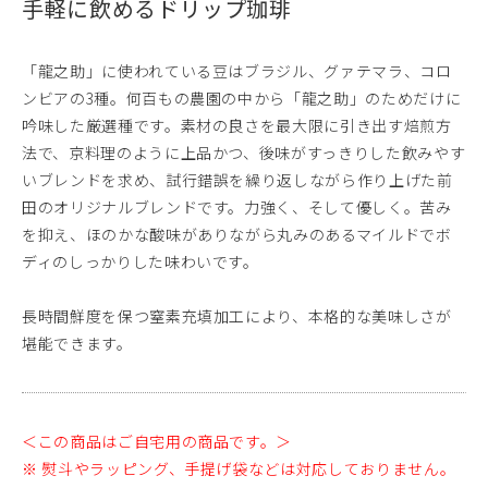
手軽に飲めるドリップ珈琲
「龍之助」に使われている豆はブラジル、グァテマラ、コロ
ンビアの3種。何百もの農園の中から「龍之助」のためだけに
吟味した厳選種です。素材の良さを最大限に引き出す焙煎方
法で、京料理のように上品かつ、後味がすっきりした飲みやす
いブレンドを求め、試行錯誤を繰り返しながら作り上げた前
田のオリジナルブレンドです。力強く、そして優しく。苦み
を抑え、ほのかな酸味がありながら丸みのあるマイルドでボ
ディのしっかりした味わいです。
長時間鮮度を保つ窒素充填加工により、本格的な美味しさが
堪能できます。
＜この商品はご自宅用の商品です。＞
※ 熨斗やラッピング、手提げ袋などは対応しておりません。