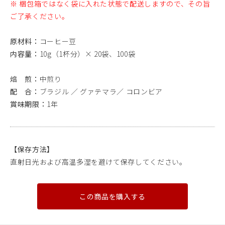
※ 梱包箱ではなく袋に入れた状態で配送しますので、その旨
ご了承ください。
原材料：
コーヒー豆
内容量：
10g（1杯分）× 20袋、100袋
焙 煎：
中煎り
配 合：
ブラジル ／ グァテマラ／ コロンビア
賞味期限：
1年
【保存方法】
直射日光および高温多湿を避けて保存してください。
この商品を購入する