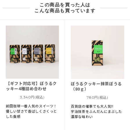
この商品を買った人は
こんな商品も買っています
【ギフト対応可】
ぼうるク
ぼうるクッキー
抹茶ぼうる
ッキー
4種詰め合わせ
（80ｇ）
3,340円(税込)
780円(税込)
前田珈琲一番人気のスイーツ！
百貨店の催事でも大人気!!
優しい甘さで香ばしくさくっと
宇治抹茶をふんだんにまぶした
した食感
濃厚な味わい