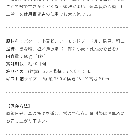
さが特徴で甘さがくどくなく後味がよい、最高級の砂糖「和
三盆」を使用百貨店の催事でも大人気です。
原材料：
バター、小麦粉、アーモンドプードル、黒豆、和三
盆糖、きな粉、塩／膨張剤（一部に小麦・乳成分を含む）
内容量：
80ｇ（1箱）
賞味期限：
約30日間
箱サイズ：
(約)縦 13.3×横幅 5.7×奥行 5.4cm
ギフト箱サイズ：
(約)縦 26.0×横幅 15.0×高さ 6.0cm
【保存方法】
直射日光、高温多湿を避け、常温で保存。開封後はお早めに
お召し上がり下さい。