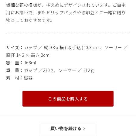
繊細な花の模様が、控えめにデザインされています。ご自宅
用にお揃いで、またドリップパックや珈琲豆とご一緒に贈り
物としておすすめです。
サイズ：
カップ ／ 縦 9.3 x 横 ( 取手込 )10.3 cm 、ソーサー ／
直径 14.2 × 高さ 2cm
容 量：
168ml
重 量：
カップ ／270ｇ、ソーサー ／ 212ｇ
素 材：
磁器
この商品を購入する
買い物を続ける >