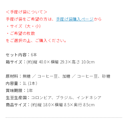
＜手提げ袋について＞
手提げ袋をご希望の方は、
手提げ袋購入ページ
から
・サイズ（大・小）
・ご希望の枚数
をご選択の上、ご購入ください。
セット内容：
6本
箱サイズ：
(約)縦 40.0×横幅 29.3×高さ 10.0cm
原材料：
無糖 ／ コーヒー豆、加糖 ／ コーヒー豆、砂糖
内容量：
1L (1本）
賞味期限：
1年
生豆生産国：
コロンビア、ブラジル、インドネシア
商品サイズ：
(約)縦 18.0×横幅 8.5×奥行 8.5cm