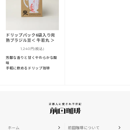
ドリップパック6袋入り
完
熟ブラジル豆＜ 牛若丸 ＞
1,240円(税込)
芳醇な香りと甘くやわらかな酸
味
手軽に飲めるドリップ珈琲
ホーム
前田珈琲について