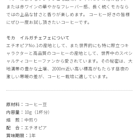
または赤ワインの華やかなフレーバー感、長く続くモカなら
ではの上品な甘さと香りが楽しめます。 コーヒー好きの皆様
にぜひ一度お試し頂きたいコーヒーです。
モカ イルガチェフェについて
エチオピアNo.1の産地として、また世界的にも特に際立つキ
ャラクターと高品質のコーヒーの産地として、世界中のスペシ
ャルティコーヒーファンから愛されています。その秘密は、大
地溝帯の豊かな土壌、2000m近い高い標高がもたらす昼夜の
激しい寒暖の差が、コーヒー栽培に適しています。
原材料：
コーヒー豆
内容量：
10g（1杯分）
焙 煎：
中煎り
配 合：
エチオピア
賞味期限：
1年