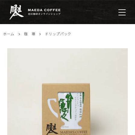
ホーム
珈 琲
ドリップパック